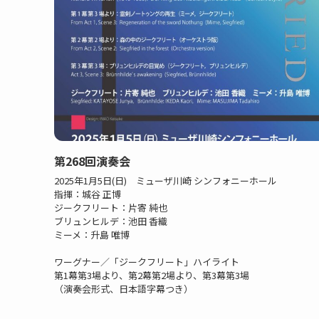
第268回演奏会
2025年1月5日(日) ミューザ川崎 シンフォニーホール
指揮：城谷 正博
ジークフリート：片寄 純也
ブリュンヒルデ：池田 香織
ミーメ：升島 唯博
ワーグナー／「ジークフリート」ハイライト
第1幕第3場より、第2幕第2場より、第3幕第3場
（演奏会形式、日本語字幕つき）