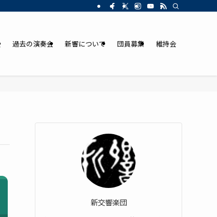
会
過去の演奏会
新響について
団員募集
維持会
新交響楽団