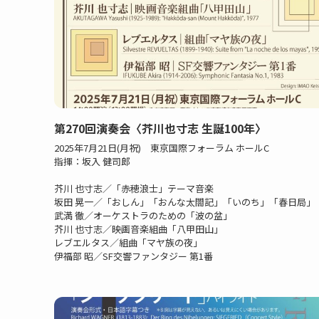
第270回演奏会〈芥川也寸志 生誕100年〉
2025年7月21日(月祝) 東京国際フォーラム ホールC
指揮：坂入 健司郎
芥川 也寸志／「赤穂浪士」テーマ音楽
坂田 晃一／「おしん」「おんな太閤記」「いのち」「春日局」
武満 徹／オーケストラのための「波の盆」
芥川 也寸志／映画音楽組曲「八甲田山」
レブエルタス／組曲「マヤ族の夜」
伊福部 昭／SF交響ファンタジー 第1番