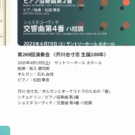
第269回演奏会 〈芥川也寸志 生誕100年〉
2025年4月19日(土) サントリーホール 大ホール
指揮：坂入 健司郎
オルガン：石丸 由佳
ピアノ：松田 華音
芥川 也寸志／オルガンとオーケストラのための「響」
シチェドリン／ピアノ協奏曲 第2番
ショスタコーヴィチ／交響曲 第4番 ハ短調