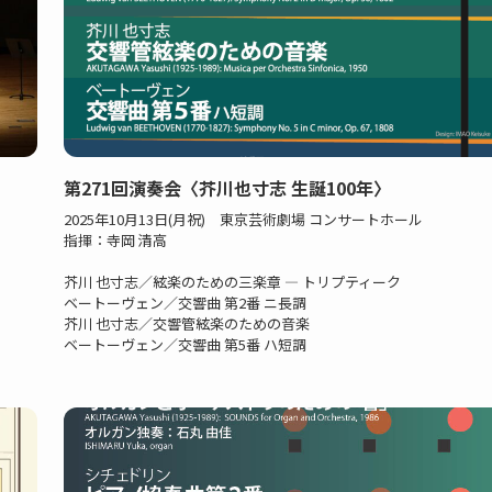
第271回演奏会〈芥川也寸志 生誕100年〉
2025年10月13日(月祝) 東京芸術劇場 コンサートホール
指揮：寺岡 清高
芥川 也寸志／絃楽のための三楽章 ― トリプティーク
ベートーヴェン／交響曲 第2番 ニ長調
芥川 也寸志／交響管絃楽のための音楽
ベートーヴェン／交響曲 第5番 ハ短調