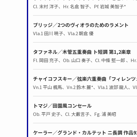
Cl. 末村 洋子、Hr. 名倉 智子、Pf. 岩城 美智子*
ブリッジ／2つのヴィオラのためのラメント
Vla.1 田川 暁子、Vla.2 朝倉 優
タファネル／木管五重奏曲 ト短調 第1,2楽章
Fl. 岡田 充子、Ob. 山口 奏子、Cl. 中條 堅一郎 、Hr
チャイコフスキー／弦楽六重奏曲「フィレンツェ
Vn.1 平山 楓馬、Vn.2 鈴木 麗*、Vla.1 波部 龍人、V
トマジ／田園風コンセール
Ob. 平戸 史子、Cl. 大藪言子、Fg. 浦 美昭
ケーラー／グランド・カルテット ニ長調 作品92 