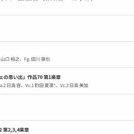
. 山口 裕之、Fg. 田川 接也
の思い出」作品70 第1楽章
la.2 日高 容、Vc.1 釣田 夏凜*、Vc.2 日高 美加
第2,3,4楽章