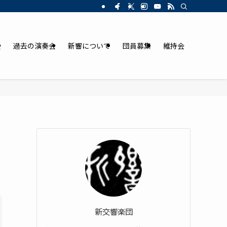
会
過去の演奏会
新響について
団員募集
維持会
新交響楽団