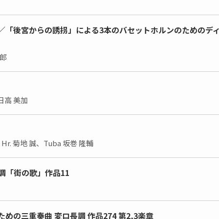
／「後宮からの誘拐」による3本のバセットホルンのためのデ
一郎
 日高 美加
、Hr. 菊地 誠、Tuba 坂巻 隆輔
調「街の歌」作品11
の三重奏曲 変ロ長調 作品274 第2,3楽章