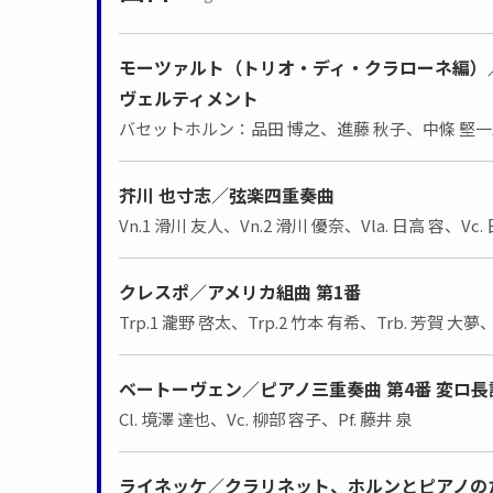
モーツァルト（トリオ・ディ・クラローネ編）
ヴェルティメント
バセットホルン：品田 博之、進藤 秋子、中條 堅
芥川 也寸志／弦楽四重奏曲
Vn.1 滑川 友人、Vn.2 滑川 優奈、Vla. 日高 容、Vc.
クレスポ／アメリカ組曲 第1番
Trp.1 瀧野 啓太、Trp.2 竹本 有希、Trb. 芳賀 大夢
ベートーヴェン／ピアノ三重奏曲 第4番 変ロ長
Cl. 境澤 達也、Vc. 柳部 容子、Pf. 藤井 泉
ライネッケ／クラリネット、ホルンとピアノのため