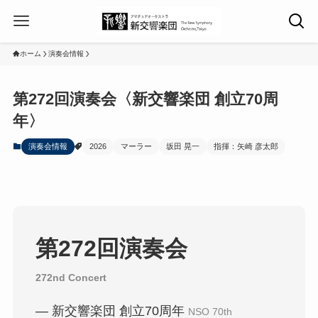
ホーム
演奏会情報
第272回演奏会〈新交響楽団 創立70周
年〉
演奏会情報
2026
マーラー
坂田 晃一
指揮：矢崎 彦太郎
第272回演奏会
272nd Concert
― 新交響楽団 創立70周年
NSO 70th