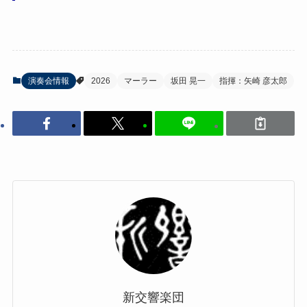
演奏会情報
2026
マーラー
坂田 晃一
指揮：矢崎 彦太郎
新交響楽団